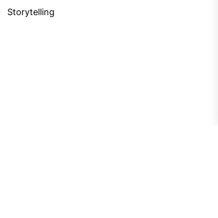
Storytelling
Copyright © 2026
Sidequest
Lab.
All rights reserved.
Theme: StoryYellers By
Themeinwp.
Powered by